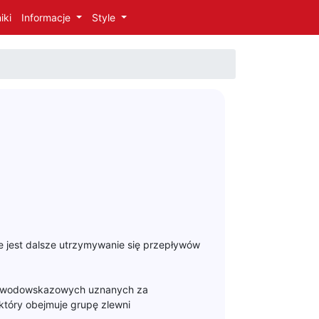
iki
Informacje
Style
e jest dalsze utrzymywanie się przepływów
ach wodowskazowych uznanych za
który obejmuje grupę zlewni